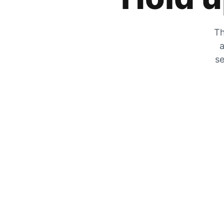
Th
a
se